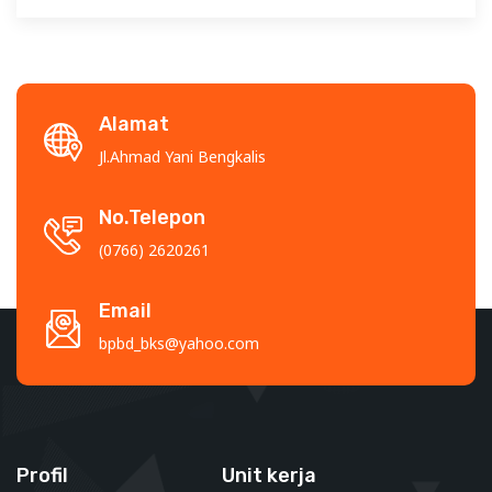
Alamat
Jl.Ahmad Yani Bengkalis
No.Telepon
(0766) 2620261
Email
bpbd_bks@yahoo.com
Profil
Unit kerja