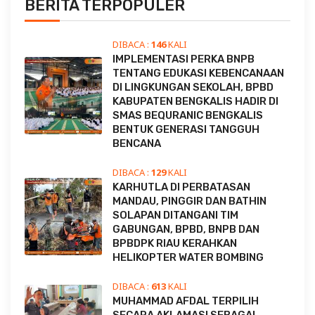
BERITA TERPOPULER
DIBACA :
146
KALI
IMPLEMENTASI PERKA BNPB
TENTANG EDUKASI KEBENCANAAN
DI LINGKUNGAN SEKOLAH, BPBD
KABUPATEN BENGKALIS HADIR DI
SMAS BEQURANIC BENGKALIS
BENTUK GENERASI TANGGUH
BENCANA
DIBACA :
129
KALI
KARHUTLA DI PERBATASAN
MANDAU, PINGGIR DAN BATHIN
SOLAPAN DITANGANI TIM
GABUNGAN, BPBD, BNPB DAN
BPBDPK RIAU KERAHKAN
HELIKOPTER WATER BOMBING
DIBACA :
613
KALI
MUHAMMAD AFDAL TERPILIH