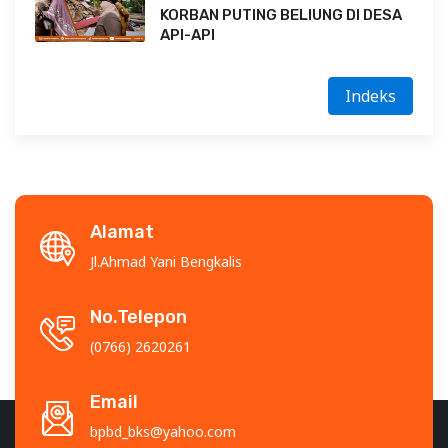
KORBAN PUTING BELIUNG DI DESA
API-API
Indeks
Alamat
Jl.Ahmad Yani Bengkalis
No.Telepon
(0766) 2620261
Email
bpbd_bks@yahoo.com